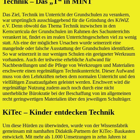
Technik – Das „T“ in MINT
Das Ziel, Technik im Unterricht der Grundschulen zu verankern,
war ursprünglich ausschlaggebend für die Gründung des KiWiZ
e.V. Denn obwohl das Thema Technik inzwischen in den
Kerncurricula der Grundschulen im Rahmen des Sachunterrichts
verankert ist, findet es im realen Unterrichtsgeschehen viel zu wenig
statt. Als eine der möglichen Ursachen wurde seinerzeit eine
mangelnde oder falsche Ausstattung der Grundschulen identifiziert.
So war seinerzeit in nur wenigen Schulen ein geeigneter Werkraum
vorhanden. Auch der teilweise erhebliche Aufwand für
Nachbestellungen und die Pflege von Werkzeugen und Materialien
erschwerte einen regelmäßigen Technikunterricht. Dieser Aufwand
muss von den Lehrkräften neben dem normalen Unterricht und den
vielfältigen Zusatzaufgaben geleistet werden. Erschwert wird die
regelmäßige Nutzung zudem auch noch durch eine nicht
unerhebliche Bürokratie bei der Beschaffung von im allgemeinen
recht geringwertigen Materialien über den jeweiligen Schulträger.
KiTec – Kinder entdecken Technik
Um diese Hürden zu überwinden, wurde von der Wissensfabrik
gemeinsam mit namhaften Didaktik-Partnern der KiTec- Baukasten
entwickelt. Mit mehr als 1.000 Umsetzungen in zehn Jahren ist