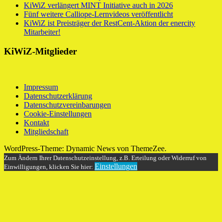
KiWiZ verlängert MINT Initiative auch in 2026
Fünf weitere Calliope-Lernvideos veröffentlicht
KiWiZ ist Preisträger der RestCent-Aktion der enercity
Mitarbeiter!
KiWiZ-Mitglieder
Impressum
Datenschutzerklärung
Datenschutzvereinbarungen
Cookie-Einstellungen
Kontakt
Mitgliedschaft
WordPress-Theme: Dynamic News von ThemeZee.
Zum Ändern Ihrer Datenschutzeinstellung, z.B. Erteilung oder Widerruf von
Einstellungen
Einwilligungen, klicken Sie hier: