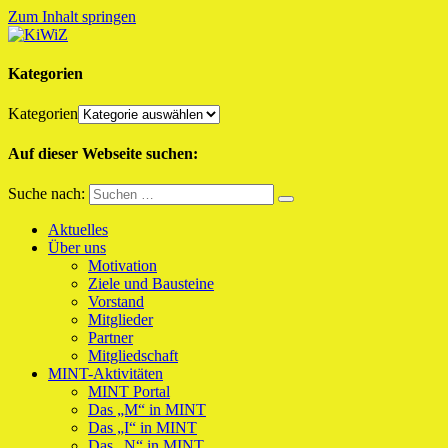
Zum Inhalt springen
KiWiZ
MINT für KiTas und Grundschulen
Kategorien
Kategorien
Auf dieser Webseite suchen:
Suche nach:
Aktuelles
Über uns
Motivation
Ziele und Bausteine
Vorstand
Mitglieder
Partner
Mitgliedschaft
MINT-Aktivitäten
MINT Portal
Das „M“ in MINT
Das „I“ in MINT
Das „N“ in MINT