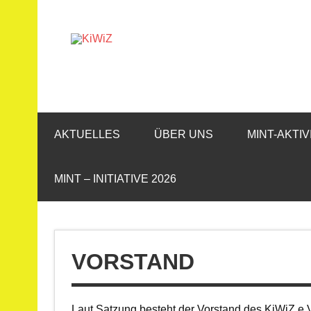
Zum
Inhalt
springen
KiWiZ
MINT für KiTas und Grundschulen
AKTUELLES
ÜBER UNS
MINT-AKTI
MINT – INITIATIVE 2026
VORSTAND
Laut Satzung besteht der Vorstand des KiWiZ e.