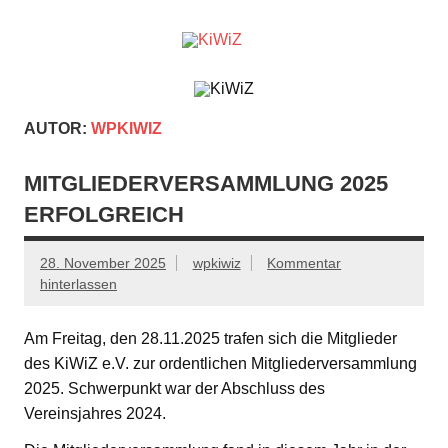
Zum
Inhalt
springen
KiWiZ
MINT für KiTas und Grundschulen
AUTOR:
WPKIWIZ
MITGLIEDERVERSAMMLUNG 2025
ERFOLGREICH
28. November 2025
wpkiwiz
Kommentar
hinterlassen
Am Freitag, den 28.11.2025 trafen sich die Mitglieder
des KiWiZ e.V. zur ordentlichen Mitgliederversammlung
2025. Schwerpunkt war der Abschluss des
Vereinsjahres 2024.