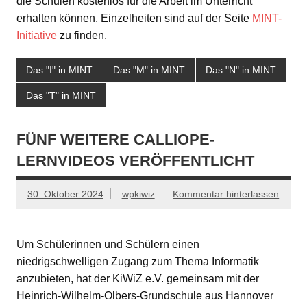
die Schulen kostenlos für die Arbeit im Unterricht
erhalten können. Einzelheiten sind auf der Seite
MINT-
Initiative
zu finden.
Das "I" in MINT
Das "M" in MINT
Das "N" in MINT
Das "T" in MINT
FÜNF WEITERE CALLIOPE-
LERNVIDEOS VERÖFFENTLICHT
30. Oktober 2024
wpkiwiz
Kommentar hinterlassen
Um Schülerinnen und Schülern einen
niedrigschwelligen Zugang zum Thema Informatik
anzubieten, hat der KiWiZ e.V. gemeinsam mit der
Heinrich-Wilhelm-Olbers-Grundschule aus Hannover